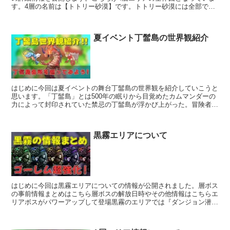
す。4層の名前は【トトリー砂漠】です。トトリー砂漠には全部で7
つのエリアがあり、青枠の「トトリーキャンプ」、赤枠の「...
夏イベント丁髷島の世界観紹介
はじめに今回は夏イベントの舞台丁髷島の世界観を紹介していこうと
思います。「丁髷島」とは500年の眠りから目覚めたカムマンダーの
力によって封印されていた禁忌の丁髷島が浮かび上がった。冒険者達
はカムマンダーの影響で目覚めた、古の強者討伐のクエス...
黒霧エリアについて
はじめに今回は黒霧エリアについての情報が公開されました。層ボス
の事前情報まとめはこちら層ボスの解放日時やその他情報はこちらエ
リアボスがパワーアップして登場黒霧のエリアでは『ダンジョン潜
入』に全てのゴーレムが登場します。エリアボスとして戦った...